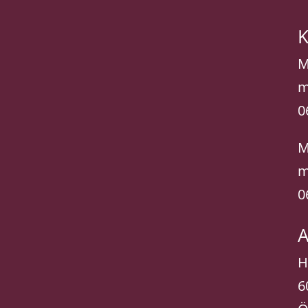
K
M
m
0
M
m
0
A
H
6