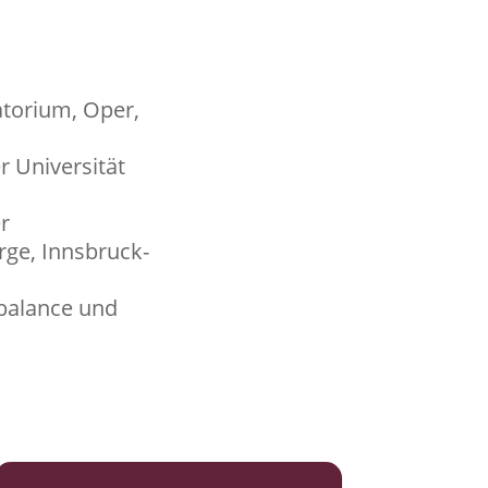
atorium, Oper,
r Universität
r
rge, Innsbruck-
balance und