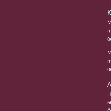
K
M
m
0
M
m
0
A
H
6
Ö