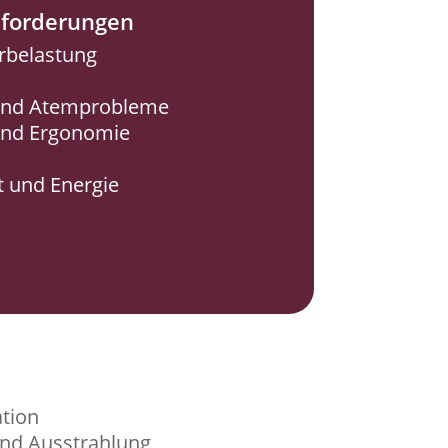
nforderungen
rbelastung
und Atemprobleme
und Ergonomie
t und Energie
ation
und Ausstrahlung