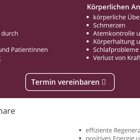
Körperlichen A
körperliche Übe
Schmerzen
 durch
Atemkontrolle 
Körperhaltung 
und PatientInnen
Schlafprobleme
g
Verlust von Kraf
Termin vereinbaren
nare
effiziente Regener
positives Energie 